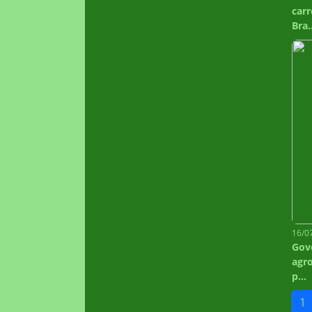
carr
Bra.
16/0
Gov
agr
p...
1