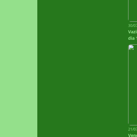
30/0
Vazi
dia
21/0
Ven