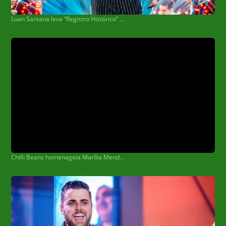
Luan Santana leva “Registro Histórico” para Cuiabá, após ingressos esgotados em SP e BH
Chilli Beans homenageia Marília Mendonça com coleção especial