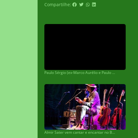
Compartilhe:
Paulo Sérgio (ex-Marco Aurélio e Paulo Sérgio) morre vítima de Covid-19
Almir Sater vem cantar e encantar no Bosque dos Ipês em Campo Grande