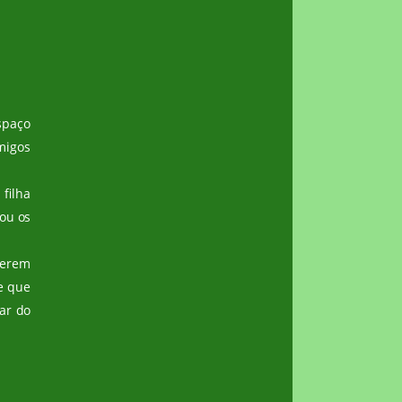
spaço
migos
filha
ou os
cerem
e que
ar do