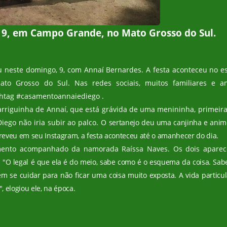
 9, em Campo Grande, no Mato Grosso do Sul.
ou neste domingo, 9, com Annaí Bernardes. A festa aconteceu no e
to Grosso do Sul. Nas redes sociais, muitos familiares e a
shtag #casamentoannaiediego .
arriguinha de Annaí, que está grávida de uma menininha, primeira 
Diego não iria subir ao palco. O
sertanejo
deu uma canjinha e anim
creveu em seu Instagram, a festa aconteceu até o amanhecer do dia.
amento acompanhado da namorada Raíssa Naves.
Os dois
apare
.
"O legal é que ela é do meio, sabe como é o esquema da coisa. Sab
se cuidar para não ficar uma coisa muito exposta. A vida particul
", elogiou ele, na época.